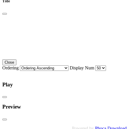
Title
Close
Ordering
Display Num
Play
Preview
Powered by
Phoca Download