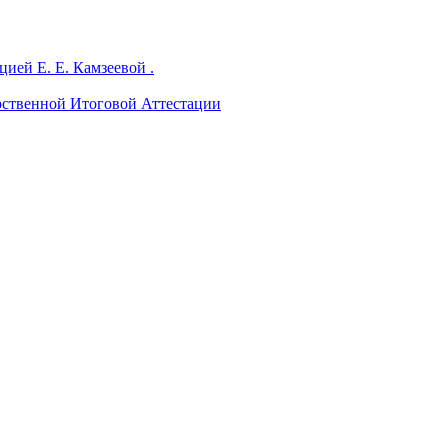
ией Е. Е. Камзеевой .
рственной Итоговой Аттестации